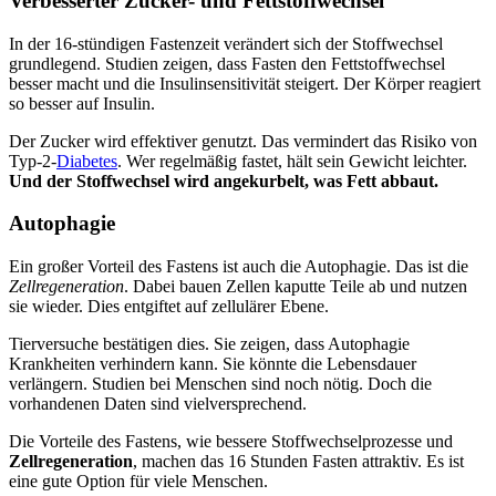
Verbesserter Zucker- und Fettstoffwechsel
In der 16-stündigen Fastenzeit verändert sich der Stoffwechsel
grundlegend.
Studien zeigen, dass Fasten den Fettstoffwechsel
besser macht und die Insulinsensitivität steigert.
Der Körper reagiert
so besser auf Insulin.
Der Zucker wird effektiver genutzt. Das vermindert das Risiko von
Typ-2-
Diabetes
. Wer regelmäßig fastet, hält sein Gewicht leichter.
Und der Stoffwechsel wird angekurbelt, was Fett abbaut.
Autophagie
Ein großer Vorteil des Fastens ist auch die Autophagie. Das ist die
Zellregeneration
. Dabei bauen Zellen kaputte Teile ab und nutzen
sie wieder. Dies entgiftet auf zellulärer Ebene.
Tierversuche bestätigen dies. Sie zeigen, dass Autophagie
Krankheiten verhindern kann. Sie könnte die Lebensdauer
verlängern. Studien bei Menschen sind noch nötig. Doch die
vorhandenen Daten sind vielversprechend.
Die Vorteile des Fastens, wie bessere Stoffwechselprozesse und
Zellregeneration
, machen das 16 Stunden Fasten attraktiv. Es ist
eine gute Option für viele Menschen.