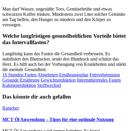
Man darf Wasser, ungesüßte Tees, Gemüsebrühe und etwas
schwarzen Kaffee trinken. Mindestens zwei Liter solcher Getränke
am Tag helfen, den Hunger zu mindern und den Körper zu
versorgen.
Welche langfristigen gesundheitlichen Vorteile bietet
das Intervallfasten?
Langfristig kann das Fasten die Gesundheit verbessern. Es
stabilisiert den Blutzucker, senkt den Blutdruck und schützt das
Herz. Es hilft auch bei der Vorbeugung von Krankheiten und stärkt
die mentale Gesundheit.
16 Stunden Fasten
Abnehmen
Ernährungsplan
Fettverbrennung
Gesunde Ernährung
Gewichtsreduktion
Intermittierendes Fasten
Kalorienreduktion
Stoffwechsel
Das könnte dir auch gefallen
Ratgeber
MCT Öl Anwendung – Tipps für eine optimale Nutzung
MCT Öl Anwendung wird immer beliebter. Es bietet