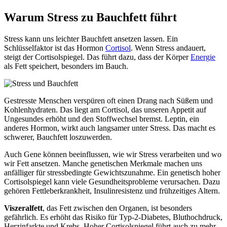
Warum Stress zu Bauchfett führt
Stress kann uns leichter Bauchfett ansetzen lassen. Ein
Schlüsselfaktor ist das Hormon
Cortisol
. Wenn Stress andauert,
steigt der Cortisolspiegel. Das führt dazu, dass der Körper
Energie
als Fett speichert, besonders im Bauch.
Gestresste Menschen verspüren oft einen Drang nach Süßem und
Kohlenhydraten. Das liegt am Cortisol, das unseren Appetit auf
Ungesundes erhöht und den Stoffwechsel bremst. Leptin, ein
anderes Hormon, wirkt auch langsamer unter Stress. Das macht es
schwerer, Bauchfett loszuwerden.
Auch Gene können beeinflussen, wie wir Stress verarbeiten und wo
wir Fett ansetzen. Manche genetischen Merkmale machen uns
anfälliger für stressbedingte Gewichtszunahme. Ein genetisch hoher
Cortisolspiegel kann viele Gesundheitsprobleme verursachen. Dazu
gehören Fettleberkrankheit, Insulinresistenz und frühzeitiges Altern.
Viszeralfett
, das Fett zwischen den Organen, ist besonders
gefährlich. Es erhöht das Risiko für Typ-2-Diabetes, Bluthochdruck,
Herzinfarkte und Krebs. Hoher Cortisolspiegel führt auch zu mehr