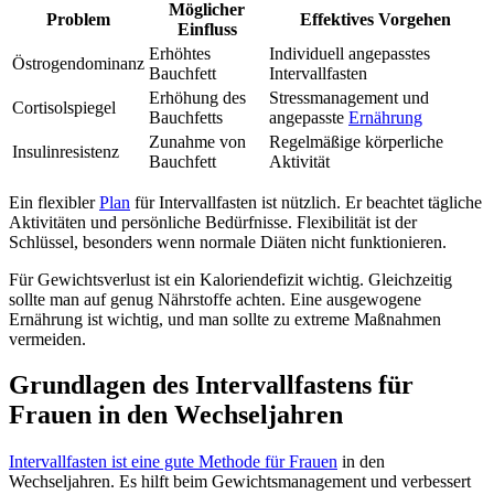
Möglicher
Problem
Effektives Vorgehen
Einfluss
Erhöhtes
Individuell angepasstes
Östrogendominanz
Bauchfett
Intervallfasten
Erhöhung des
Stressmanagement und
Cortisolspiegel
Bauchfetts
angepasste
Ernährung
Zunahme von
Regelmäßige körperliche
Insulinresistenz
Bauchfett
Aktivität
Ein flexibler
Plan
für Intervallfasten ist nützlich. Er beachtet tägliche
Aktivitäten und persönliche Bedürfnisse. Flexibilität ist der
Schlüssel, besonders wenn normale Diäten nicht funktionieren.
Für Gewichtsverlust ist ein Kaloriendefizit wichtig. Gleichzeitig
sollte man auf genug Nährstoffe achten. Eine ausgewogene
Ernährung ist wichtig, und man sollte zu extreme Maßnahmen
vermeiden.
Grundlagen des Intervallfastens für
Frauen in den Wechseljahren
Intervallfasten ist eine gute Methode für Frauen
in den
Wechseljahren. Es hilft beim Gewichtsmanagement und verbessert