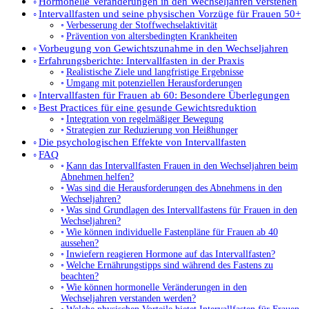
Hormonelle Veränderungen in den Wechseljahren verstehen
Intervallfasten und seine physischen Vorzüge für Frauen 50+
Verbesserung der Stoffwechselaktivität
Prävention von altersbedingten Krankheiten
Vorbeugung von Gewichtszunahme in den Wechseljahren
Erfahrungsberichte: Intervallfasten in der Praxis
Realistische Ziele und langfristige Ergebnisse
Umgang mit potenziellen Herausforderungen
Intervallfasten für Frauen ab 60: Besondere Überlegungen
Best Practices für eine gesunde Gewichtsreduktion
Integration von regelmäßiger Bewegung
Strategien zur Reduzierung von Heißhunger
Die psychologischen Effekte von Intervallfasten
FAQ
Kann das Intervallfasten Frauen in den Wechseljahren beim
Abnehmen helfen?
Was sind die Herausforderungen des Abnehmens in den
Wechseljahren?
Was sind Grundlagen des Intervallfastens für Frauen in den
Wechseljahren?
Wie können individuelle Fastenpläne für Frauen ab 40
aussehen?
Inwiefern reagieren Hormone auf das Intervallfasten?
Welche Ernährungstipps sind während des Fastens zu
beachten?
Wie können hormonelle Veränderungen in den
Wechseljahren verstanden werden?