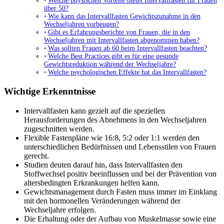
Welche physischen Vorteile bietet Intervallfasten für Frauen
über 50?
Wie kann das Intervallfasten Gewichtszunahme in den
Wechseljahren vorbeugen?
Gibt es Erfahrungsberichte von Frauen, die in den
Wechseljahren mit Intervallfasten abgenommen haben?
Was sollten Frauen ab 60 beim Intervallfasten beachten?
Welche Best Practices gibt es für eine gesunde
Gewichtsreduktion während der Wechseljahre?
Welche psychologischen Effekte hat das Intervallfasten?
Wichtige Erkenntnisse
Intervallfasten kann gezielt auf die speziellen
Herausforderungen des Abnehmens in den Wechseljahren
zugeschnitten werden.
Flexible Fastenpläne wie 16:8, 5:2 oder 1:1 werden den
unterschiedlichen Bedürfnissen und Lebensstilen von Frauen
gerecht.
Studien deuten darauf hin, dass Intervallfasten den
Stoffwechsel positiv beeinflussen und bei der Prävention von
altersbedingten Erkrankungen helfen kann.
Gewichtsmanagement durch Fasten muss immer im Einklang
mit den hormonellen Veränderungen während der
Wechseljahre erfolgen.
Die Erhaltung oder der Aufbau von Muskelmasse sowie eine