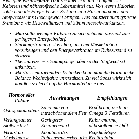
Eine gute
Wechseljahre Diät
zeichnet sich durch angepasste
Kalorien und nährstoffreiche Lebensmittel aus. Von leeren Kalorien
sollte man die Finger lassen. So kann man Hormonbalance und
Stoffwechsel ins Gleichgewicht bringen. Das reduziert auch typische
Symptome wie Hitzewallungen und Stimmungsschwankungen.
Man sollte weniger Kalorien zu sich nehmen, passend zum
geringeren Energiebedarf.
Stärkungstraining ist wichtig, um dem Muskelabbau
vorzubeugen und den Energieverbrauch im Ruhezustand zu
steigern.
Thermoreize, wie Saunagänge, können den Stoffwechsel
ankurbeln.
Mit stressreduzierenden Techniken kann man die
Hormonelle
Balance Wechseljahre
unterstützen. Zu viel Stress wirkt sich
nämlich schlecht auf die Hormonbalance aus.
Hormoneller
Auswirkungen
Empfehlungen
Faktor
Zunahme von
Ernährung reich an
Östrogenabnahme
intraabdominalem Fett
Omega-3-Fettsäuren
Verlangsamter
Geringerer
Kalorienarme,
Stoffwechsel
Energiebedarf
nährstoffreiche Diät
Verlust an
Abnahme des
Regelmäßiges
Muskelmasse
Ruheenergieverbrauchs
Krafttraining