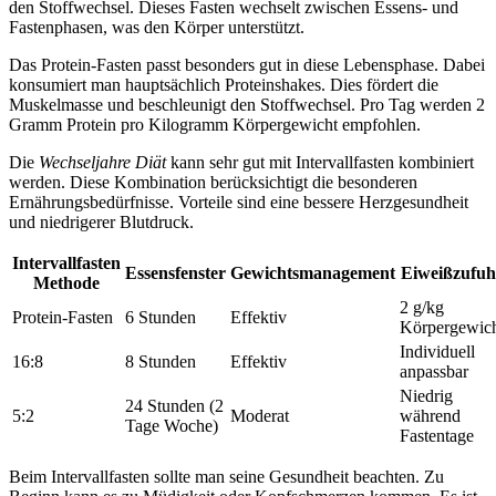
den Stoffwechsel. Dieses Fasten wechselt zwischen Essens- und
Fastenphasen, was den Körper unterstützt.
Das Protein-Fasten passt besonders gut in diese Lebensphase. Dabei
konsumiert man hauptsächlich Proteinshakes. Dies fördert die
Muskelmasse und beschleunigt den Stoffwechsel. Pro Tag werden 2
Gramm Protein pro Kilogramm Körpergewicht empfohlen.
Die
Wechseljahre Diät
kann sehr gut mit Intervallfasten kombiniert
werden. Diese Kombination berücksichtigt die besonderen
Ernährungsbedürfnisse. Vorteile sind eine bessere Herzgesundheit
und niedrigerer Blutdruck.
Intervallfasten
Essensfenster
Gewichtsmanagement
Eiweißzufuh
Methode
2 g/kg
Protein-Fasten
6 Stunden
Effektiv
Körpergewic
Individuell
16:8
8 Stunden
Effektiv
anpassbar
Niedrig
24 Stunden (2
5:2
Moderat
während
Tage Woche)
Fastentage
Beim Intervallfasten sollte man seine Gesundheit beachten. Zu