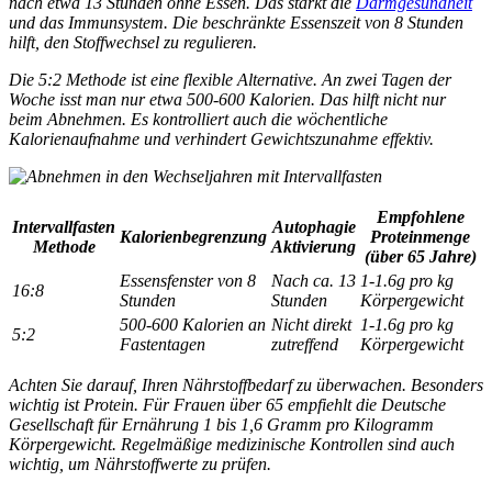
nach etwa 13 Stunden ohne Essen. Das stärkt die
Darmgesundheit
und das Immunsystem. Die beschränkte Essenszeit von 8 Stunden
hilft, den Stoffwechsel zu regulieren.
Die
5:2 Methode
ist eine flexible Alternative. An zwei Tagen der
Woche isst man nur etwa 500-600 Kalorien. Das hilft nicht nur
beim Abnehmen. Es kontrolliert auch die wöchentliche
Kalorienaufnahme und verhindert Gewichtszunahme effektiv.
Empfohlene
Intervallfasten
Autophagie
Kalorienbegrenzung
Proteinmenge
Methode
Aktivierung
(über 65 Jahre)
Essensfenster von 8
Nach ca. 13
1-1.6g pro kg
16:8
Stunden
Stunden
Körpergewicht
500-600 Kalorien an
Nicht direkt
1-1.6g pro kg
5:2
Fastentagen
zutreffend
Körpergewicht
Achten Sie darauf, Ihren Nährstoffbedarf zu überwachen. Besonders
wichtig ist Protein. Für Frauen über 65 empfiehlt die Deutsche
Gesellschaft für Ernährung 1 bis 1,6 Gramm pro Kilogramm
Körpergewicht. Regelmäßige medizinische Kontrollen sind auch
wichtig, um Nährstoffwerte zu prüfen.