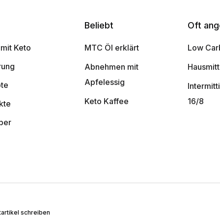
Beliebt
Oft an
mit Keto
MTC Öl erklärt
Low Car
rung
Abnehmen mit
Hausmitt
Apfelessig
te
Intermit
Keto Kaffee
16/8
kte
ber
artikel schreiben