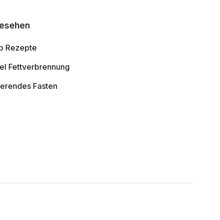
gesehen
b Rezepte
el Fettverbrennung
tierendes Fasten