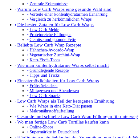
Zentrale Erkenntnisse
Warum Low Carb Wraps eine gesunde Wahl sind
Vorteile einer kohlenhydratarmen Ernährung
Vergleich zu herkömmlichen Wraps
Die besten Zutaten für Low Carb Wraps
Low Carb Mehle
Proteinreiche Füllungen
Gemüse und gesunde Fette
Beliebte Low Carb Wrap Rezepte
Hähnchen-Avocado-Wrap
Vegetarischer Zucchini-Wrap
Keto-Fisch-Tacos
Wie man kohlenhydratarme Wraps selbst macht
Grundlegende Rezepte
Tipps und Tricks
Einsatzmöglichkeiten für Low Carb Wraps
Frühstücksideen
Mittagessen und Abendessen
Low Carb Snacks
Low Carb Wraps als Teil der ketogenen Ernährung
Wie Wraps in eine Keto-Diät passen
Makronährstoffaufteilung
Gesunde und schnelle Low Carb Wrap Füllungen für unterweg
Wo man fertige Low Carb Tortillas kaufen kann
Online-Shops
Supermärkte in Deutschland
Häufig gemachte Fehler bei der Zubereitung von Low Carb W