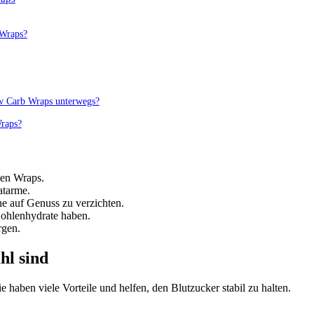
 Wraps?
ow Carb Wraps unterwegs?
Wraps?
len Wraps.
atarme.
e auf Genuss zu verzichten.
Kohlenhydrate haben.
rgen.
l sind
e haben viele Vorteile und helfen, den Blutzucker stabil zu halten.