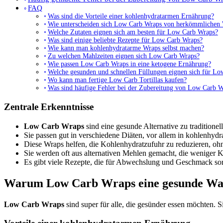
FAQ
Was sind die Vorteile einer kohlenhydratarmen Ernährung?
Wie unterscheiden sich Low Carb Wraps von herkömmlichen
Welche Zutaten eignen sich am besten für Low Carb Wraps?
Was sind einige beliebte Rezepte für Low Carb Wraps?
Wie kann man kohlenhydratarme Wraps selbst machen?
Zu welchen Mahlzeiten eignen sich Low Carb Wraps?
Wie passen Low Carb Wraps in eine ketogene Ernährung?
Welche gesunden und schnellen Füllungen eignen sich für L
Wo kann man fertige Low Carb Tortillas kaufen?
Was sind häufige Fehler bei der Zubereitung von Low Carb 
Zentrale Erkenntnisse
Low Carb Wraps
sind eine gesunde Alternative zu traditionel
Sie passen gut in verschiedene Diäten, vor allem in kohlenhydr
Diese Wraps helfen, die Kohlenhydratzufuhr zu reduzieren, ohn
Sie werden oft aus alternativen Mehlen gemacht, die weniger 
Es gibt viele Rezepte, die für Abwechslung und Geschmack so
Warum Low Carb Wraps eine gesunde Wah
Low Carb Wraps
sind super für alle, die gesünder essen möchten. Si