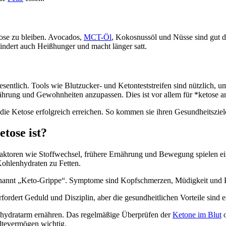
tose zu bleiben. Avocados,
MCT-Öl
, Kokosnussöl und Nüsse sind gut da
hindert auch Heißhunger und macht länger satt.
sentlich. Tools wie Blutzucker- und Ketonteststreifen sind nützlich,
hrung und Gewohnheiten anzupassen. Dies ist vor allem für *ketose anf
e Ketose erfolgreich erreichen. So kommen sie ihren Gesundheitsziel
etose ist?
. Faktoren wie Stoffwechsel, frühere Ernährung und Bewegung spielen ei
Kohlenhydraten zu Fetten.
nt „Keto-Grippe“. Symptome sind Kopfschmerzen, Müdigkeit und Reiz
ordert Geduld und Disziplin, aber die gesundheitlichen Vorteile sind e
nhydratarm ernähren. Das regelmäßige Überprüfen der
Ketone im Blut
o
altevermögen wichtig.