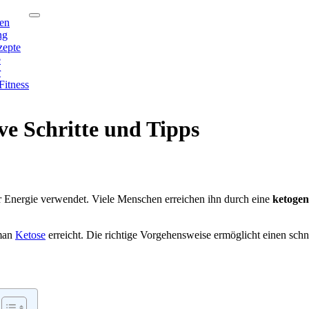
en
ng
zepte
e
r
Fitness
ve Schritte und Tipps
ür Energie verwendet. Viele Menschen erreichen ihn durch eine
ketoge
 man
Ketose
erreicht. Die richtige Vorgehensweise ermöglicht einen schne