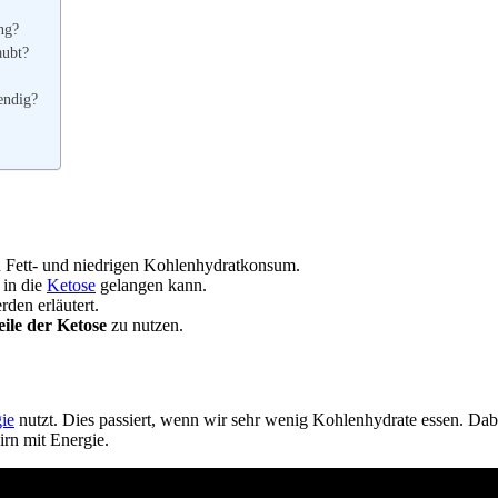
ng?
aubt?
endig?
n Fett- und niedrigen Kohlenhydratkonsum.
 in die
Ketose
gelangen kann.
den erläutert.
eile der Ketose
zu nutzen.
ie
nutzt. Dies passiert, wenn wir sehr wenig Kohlenhydrate essen. Dab
rn mit Energie.