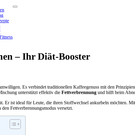
en
ng
zepte
e
r
Fitness
n – Ihr Diät-Booster
mwilligen. Es verbindet traditionellen Kaffeegenuss mit den Prinzipi
schung unterstützt effektiv die
Fettverbrennung
und hilft beim Abn
ät. Er ist ideal für Leute, die ihren Stoffwechsel ankurbeln möchten. 
n den Fettverbrennungsmodus versetzt.