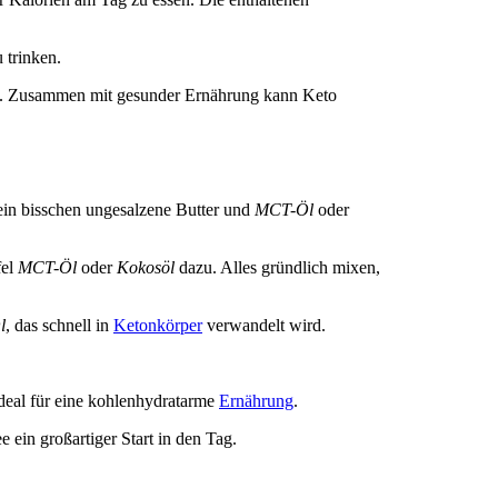
 trinken.
ag. Zusammen mit gesunder Ernährung kann Keto
 ein bisschen ungesalzene Butter und
MCT-Öl
oder
fel
MCT-Öl
oder
Kokosöl
dazu. Alles gründlich mixen,
l
, das schnell in
Ketonkörper
verwandelt wird.
deal für eine kohlenhydratarme
Ernährung
.
 ein großartiger Start in den Tag.