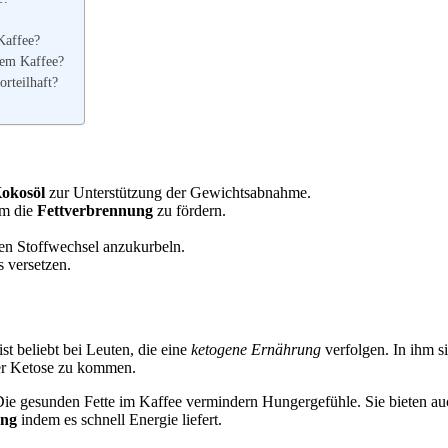
Kaffee?
hem Kaffee?
orteilhaft?
okosöl
zur Unterstützung der Gewichtsabnahme.
um die
Fettverbrennung
zu fördern.
 den Stoffwechsel anzukurbeln.
 versetzen.
st beliebt bei Leuten, die eine
ketogene Ernährung
verfolgen. In ihm 
der Ketose zu kommen.
Die gesunden Fette im Kaffee vermindern Hungergefühle. Sie bieten a
ung
indem es schnell Energie liefert.