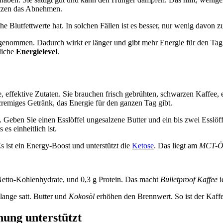
ützen das Abnehmen.
Blutfettwerte hat. In solchen Fällen ist es besser, nur wenig davon zu
fgenommen. Dadurch wirkt er länger und gibt mehr Energie für den T
liche
Energielevel
.
e, effektive Zutaten. Sie brauchen frisch gebrühten, schwarzen Kaffee,
remiges Getränk, das Energie für den ganzen Tag gibt.
. Geben Sie einen Esslöffel ungesalzene Butter und ein bis zwei Esslöf
s einheitlich ist.
s ist ein Energy-Boost und unterstützt die
Ketose
. Das liegt am
MCT-Ö
 Netto-Kohlenhydrate, und 0,3 g Protein. Das macht
Bulletproof Kaffee
i
lange satt. Butter und
Kokosöl
erhöhen den Brennwert. So ist der Kaffee
nung unterstützt