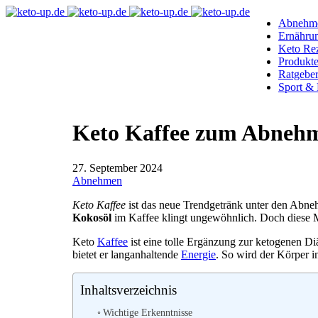
Abnehm
Ernähru
Keto Re
Produkt
Ratgebe
Sport & 
Keto Kaffee zum Abnehme
27. September 2024
Abnehmen
Keto Kaffee
ist das neue Trendgetränk unter den Abneh
Kokosöl
im Kaffee klingt ungewöhnlich. Doch diese Mi
Keto
Kaffee
ist eine tolle Ergänzung zur ketogenen Di
bietet er langanhaltende
Energie
. So wird der Körper i
Inhaltsverzeichnis
Wichtige Erkenntnisse