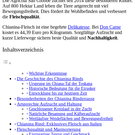
Die Agricola San Giobbe züchtet seit 2014 diese besonderen Rinder.
Auf 800 Hektar Land leben die Tiere artgerecht mit viel
Bewegungsfreiheit. Dies fördert ihr Wohlbefinden und verbessert
die
Fleischqualität
.
Chianina-Fleisch ist eine begehrte
Delikatesse
. Bei
Don Carne
kostet es 44,39 Euro pro Kilogramm. Sorgfältige Aufzucht und
kurze Lieferwege sichern beste Qualität und
Nachhaltigkeit
.
Inhaltsverzeichnis
Wichtige Erkenntnisse
Die Geschichte des Chianina Rinds
Ursprung im Chiana-Tal der Toskana
Historische Bedeutung für die Etrusker
Entwicklung bis zur heutigen Zeit
Besonderheiten der Chianina Rinderrasse
Artgerechte Aufzucht und Haltung
Geschlossener Kreislauf in der Zucht
Natürliche Besamung und Kälberaufzucht
Weitläufige Weideflächen und Bewegungsfreiheit
Chianina Rind: Exklusives Fleisch aus Italien
Fleischqualität und Marmorierung
Einzigartige Textur und Geschmack