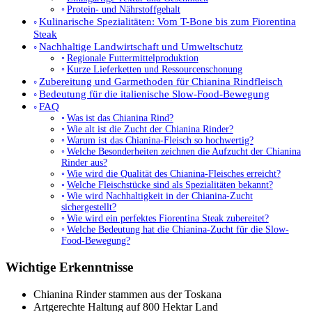
Protein- und Nährstoffgehalt
Kulinarische Spezialitäten: Vom T-Bone bis zum Fiorentina
Steak
Nachhaltige Landwirtschaft und Umweltschutz
Regionale Futtermittelproduktion
Kurze Lieferketten und Ressourcenschonung
Zubereitung und Garmethoden für Chianina Rindfleisch
Bedeutung für die italienische Slow-Food-Bewegung
FAQ
Was ist das Chianina Rind?
Wie alt ist die Zucht der Chianina Rinder?
Warum ist das Chianina-Fleisch so hochwertig?
Welche Besonderheiten zeichnen die Aufzucht der Chianina
Rinder aus?
Wie wird die Qualität des Chianina-Fleisches erreicht?
Welche Fleischstücke sind als Spezialitäten bekannt?
Wie wird Nachhaltigkeit in der Chianina-Zucht
sichergestellt?
Wie wird ein perfektes Fiorentina Steak zubereitet?
Welche Bedeutung hat die Chianina-Zucht für die Slow-
Food-Bewegung?
Wichtige Erkenntnisse
Chianina Rinder stammen aus der Toskana
Artgerechte Haltung auf 800 Hektar Land